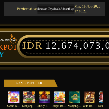
Min, 11-Nov-2025
Pemberitahuan
Pemeliharaan Terjadwal: AdvantPlay Mini Game pada 17-Agt-2025 dari
17.18.22
IDR
12,674,073,
KPOT
Y
GAME POPULER
Sweet Bonanza Super Scatter
Mahjong Wins 3 – Black Scatter
Sticky Bandits Thunder Rail
Sugar Bang Bang 2
Mahjong Ways 2
Wild Bounty Showdown
Ne