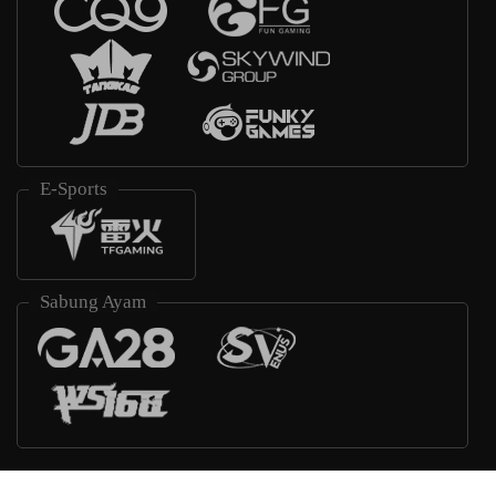
E-Sports
Sabung Ayam