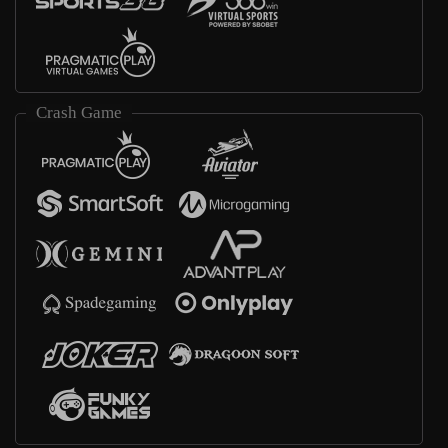
Crash Game