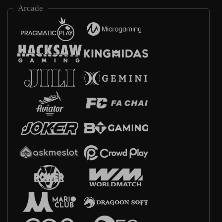
Arcade