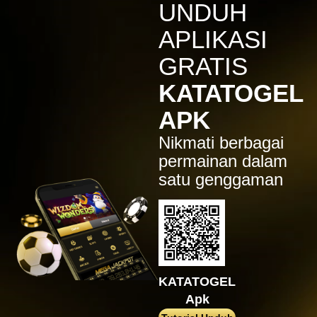
IDR
3,754,000.00
UNDUH
Mahjong ways 3 - Black
Scatter
APLIKASI
gac****p
GRATIS
IDR
9,122,000.00
Gates of Olympus™
KATATOGEL
ma****z
APK
IDR
3,777,210.00
Sweet Bonanza
Nikmati berbagai
sa2****4
permainan dalam
IDR
4,421,000.00
satu genggaman
Gates of Gatot Kaca 1000
pet****17
IDR
8,126,000.00
Spaceman
ya****er
IDR
12,659,100.00
Starlight Princess
KATATOGEL
Apk
bu****2