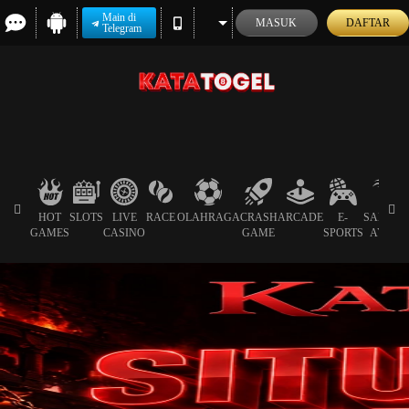
Main di
MASUK
DAFTAR
Telegram
HOT
SLOTS
LIVE
RACE
OLAHRAGA
CRASH
ARCADE
E-
SABUN
GAMES
CASINO
GAME
SPORTS
AYAM