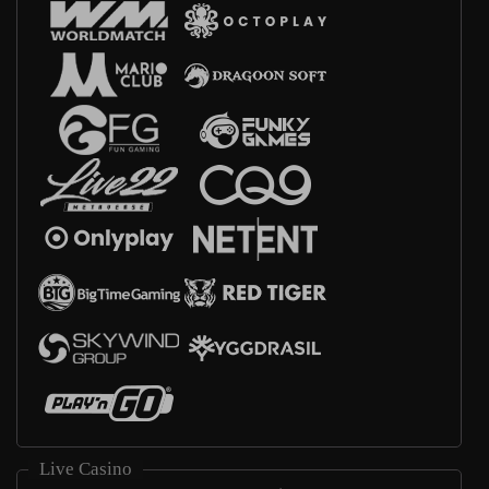
Live Casino