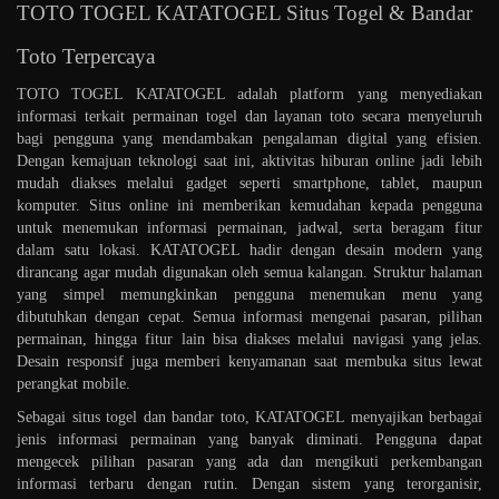
TOTO TOGEL KATATOGEL Situs Togel & Bandar
Toto Terpercaya
TOTO TOGEL KATATOGEL adalah platform yang menyediakan
informasi terkait permainan togel dan layanan toto secara menyeluruh
bagi pengguna yang mendambakan pengalaman digital yang efisien.
Dengan kemajuan teknologi saat ini, aktivitas hiburan online jadi lebih
mudah diakses melalui gadget seperti smartphone, tablet, maupun
komputer. Situs online ini memberikan kemudahan kepada pengguna
untuk menemukan informasi permainan, jadwal, serta beragam fitur
dalam satu lokasi. KATATOGEL hadir dengan desain modern yang
dirancang agar mudah digunakan oleh semua kalangan. Struktur halaman
yang simpel memungkinkan pengguna menemukan menu yang
dibutuhkan dengan cepat. Semua informasi mengenai pasaran, pilihan
permainan, hingga fitur lain bisa diakses melalui navigasi yang jelas.
Desain responsif juga memberi kenyamanan saat membuka situs lewat
perangkat mobile.
Sebagai situs togel dan bandar toto, KATATOGEL menyajikan berbagai
jenis informasi permainan yang banyak diminati. Pengguna dapat
mengecek pilihan pasaran yang ada dan mengikuti perkembangan
informasi terbaru dengan rutin. Dengan sistem yang terorganisir,