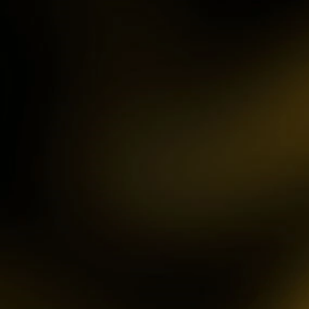
IDR
3,754,000.00
Mahjong ways 3 - Black
Scatter
gac****p
IDR
9,122,000.00
Gates of Olympus™
ma****z
IDR
3,777,210.00
Sweet Bonanza
sa2****4
IDR
4,421,000.00
Gates of Gatot Kaca 1000
pet****17
IDR
8,126,000.00
Spaceman
ya****er
IDR
12,659,100.00
Starlight Princess
K
bu****2